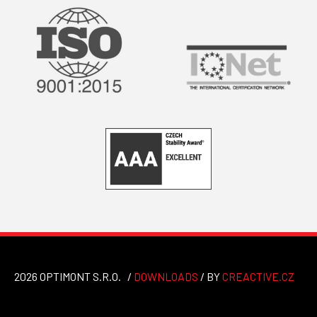
2026 OPTIMONT S.R.O. /
DOWNLOADS
/
BY
CREACTIVE.CZ